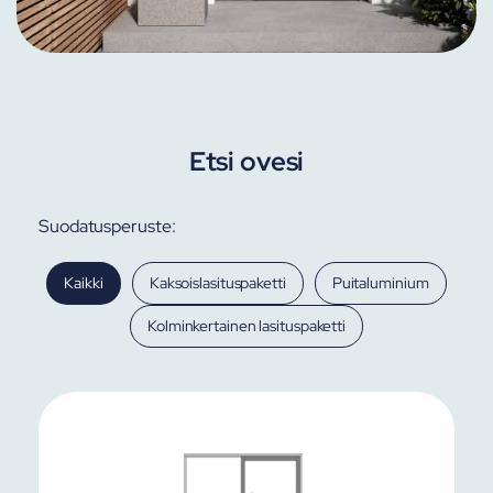
Etsi ovesi
Suodatusperuste:
Kaikki
Kaksoislasituspaketti
Puitaluminium
Kolminkertainen lasituspaketti