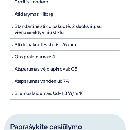
Profilis:
modern
Atidarymas:
į išorę
Standartinė stiklo pakuotė
: 2 sluoksnių, su
vienu selektyviniu stiklu
Stiklo pakuotės storis
: 26 mm
Oro pralaidumas:
4
Atsparumas vėjo apkrovai
: C5
Atsparumas vandeniui:
7A
Šilumos laidumas: Ud=1,3 W/m²K
Paprašykite pasiūlymo