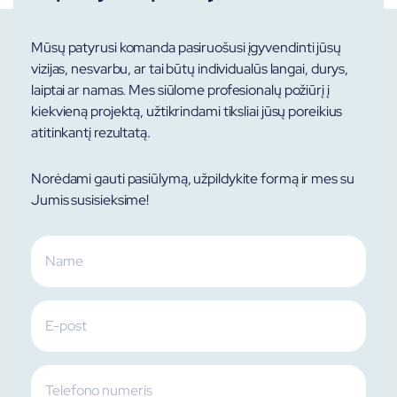
Mūsų patyrusi komanda pasiruošusi įgyvendinti jūsų
vizijas, nesvarbu, ar tai būtų individualūs langai, durys,
laiptai ar namas. Mes siūlome profesionalų požiūrį į
kiekvieną projektą, užtikrindami tiksliai jūsų poreikius
atitinkantį rezultatą.
Norėdami gauti pasiūlymą, užpildykite formą ir mes su
Jumis susisieksime!