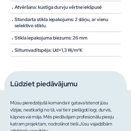
Atvēršana: kustīga durvju vērtne iekšpusē
Standarta stikla iepakojums: 2 slāņu, ar vienu
selektīvo stiklu.
Stikla iepakojuma biezums: 26 mm
Siltumvadītspēja: Ud=1,3 W/m²K
Lūdziet piedāvājumu
Mūsu pieredzējušā komanda ir gatava īstenot jūsu
vīzijas, neatkarīgi no tā, vai tie ir pielāgoti logi, durvis,
kāpnes vai māja. Mēs piedāvājam profesionālu pieeju
katram projektam, nodrošinot tieši Jūsu vajadzībām
atbilstošu rezultātu.