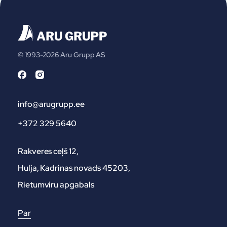
© 1993-2026 Aru Grupp AS
info@arugrupp.ee
+372 329 5640
Rakveres ceļš 12,
Hulja, Kadrinas novads 45203,
Rietumviru apgabals
Par