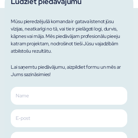
Lūdziet piedāvājumu
Mūsu pieredzējušā komanda ir gatava īstenot jūsu
vīzijas, neatkarīgi no tā, vai tie ir pielāgoti logi, durvis,
kāpnes vai māja. Mēs piedāvājam profesionālu pieeju
katram projektam, nodrošinot tieši Jūsu vajadzībām
atbilstošu rezultātu.
Lai saņemtu piedāvājumu, aizpildiet formu un mēs ar
Jums sazināsimies!