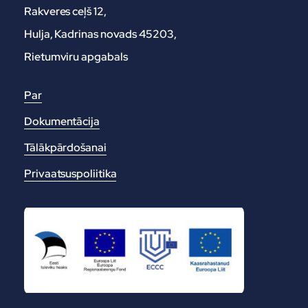
Rakveres ceļš 12,
Hulja, Kadrinas novads 45203,
Rietumviru apgabals
Par
Dokumentācija
Tālākpārdošanai
Privaatsuspoliitika