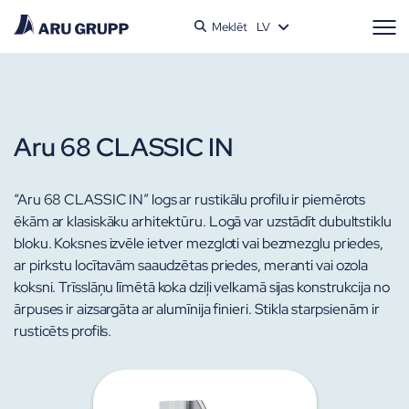
Meklēt
LV
Aru 68 CLASSIC IN
“Aru 68 CLASSIC IN” logs ar rustikālu profilu ir piemērots
ēkām ar klasiskāku arhitektūru. Logā var uzstādīt dubultstiklu
bloku. Koksnes izvēle ietver mezgloti vai bezmezglu priedes,
ar pirkstu locītavām saaudzētas priedes, meranti vai ozola
koksni.
Trīsslāņu līmētā koka dziļi velkamā sijas konstrukcija no
ārpuses ir aizsargāta ar alumīnija finieri. Stikla starpsienām ir
rusticēts profils.