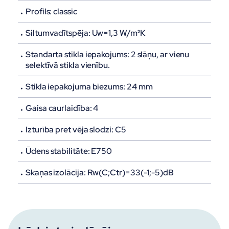
Profils:
classic
Siltumvadītspēja:
Uw=1,3 W/m²K
Standarta stikla iepakojums:
2 slāņu, ar vienu
selektīvā stikla vienību.
Stikla iepakojuma biezums:
24 mm
Gaisa caurlaidība:
4
Izturība pret vēja slodzi
: C5
Ūdens stabilitāte:
E750
Skaņas izolācija:
Rw(C;Ctr)=33(-1;-5)dB