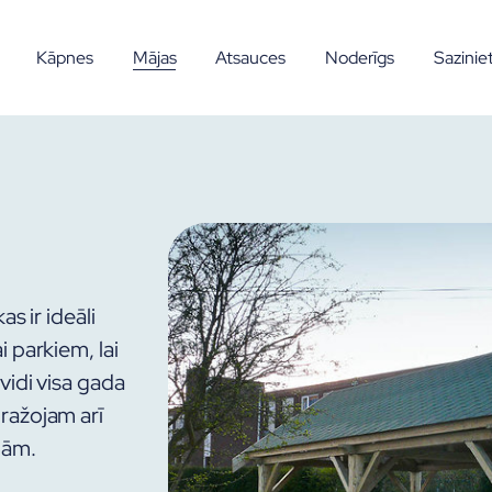
Kāpnes
Mājas
Atsauces
Noderīgs
Sazinie
s ir ideāli
 parkiem, lai
vidi visa gada
ražojam arī
nām.