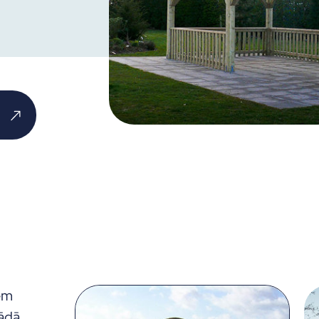
iem
Lapas ir izgatavotas no izturīgiem
Lapas 
rādā
materiāliem, un tās rūpīgi apstrādā
materi