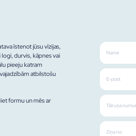
va īstenot jūsu vīzijas,
ti logi, durvis, kāpnes vai
lu pieeju katram
 vajadzībām atbilstošu
diet formu un mēs ar