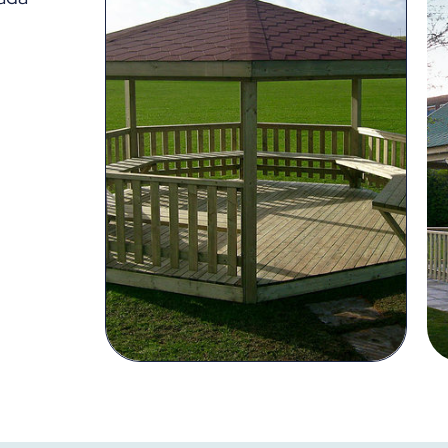
mūsu meistari.
mūsu m