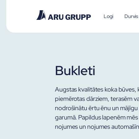
Logi
Durvis
Bukleti
Augstas kvalitātes koka būves, ka
piemērotas dārziem, terasēm vai
nodrošinātu ērtu ēnu un mājīgu 
garumā. Papildus lapenēm mēs 
nojumes un nojumes automašī