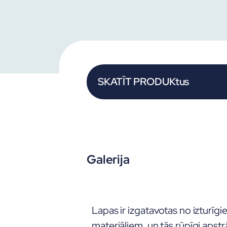
SKATĪT PRODUKtus
Galerija
Lapas ir izgatavotas no izturīg
materiāliem, un tās rūpīgi apst