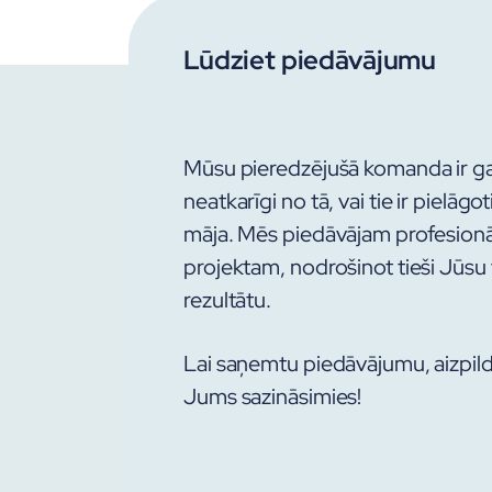
Lūdziet piedāvājumu
Mūsu pieredzējušā komanda ir gata
neatkarīgi no tā, vai tie ir pielāgo
māja. Mēs piedāvājam profesionā
projektam, nodrošinot tieši Jūsu
rezultātu.
Lai saņemtu piedāvājumu, aizpil
Jums sazināsimies!