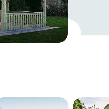
ir izgatavotas no izturīgiem
āliem, un tās rūpīgi apstrādā