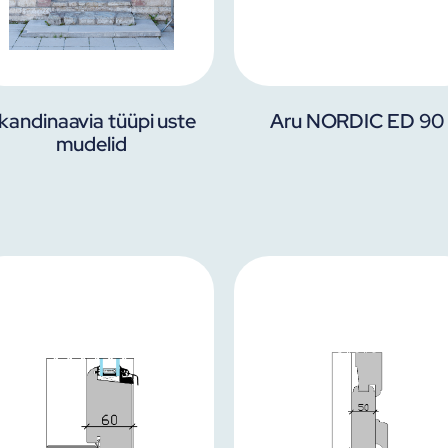
kandinaavia tüüpi uste
Aru NORDIC ED 90
mudelid