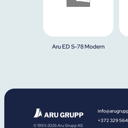
Aru ED S-78 Modern
info@arugrup
+372 329 56
© 1993-2026 Aru Grupp AS