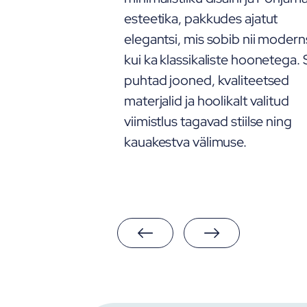
t (püst jooned)
esteetika, pakkudes ajatut
elegantsi, mis sobib nii moder
kui ka klassikaliste hoonetega. 
puhtad jooned, kvaliteetsed
materjalid ja hoolikalt valitud
viimistlus tagavad stiilse ning
kauakestva välimuse.