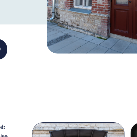
ab
Aru NORDIC ED 90 ukselehe
Täispu
aise
paksus on 90 mm, tagades
klassi