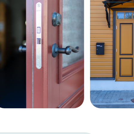
ks. Uks ei ole soojustatud ja
tahvel+ lisaviil, kah
 tuulekoja olemasolu. Sobilik
dekoratiivliist 26m
le majadele, sest sellist ust
i ka 100 aastat tagasi. Uks
lema kaitstud otsese
vee eest.