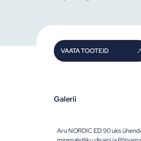
VAATA TOOTEID
Galerii
dern EX
Aru NORDIC ED 90 uks ühend
rofiilne
minimalistliku disaini ja Põhjam