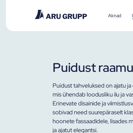
Aknad
Puidust raam
Puidust tahveluksed on ajatu ja 
mis ühendab loodusliku ilu ja v
Erinevate disainide ja viimistlu
sobivad need suurepäraselt klas
hoonete fassaadidele, lisades m
ja ajatut elegantsi.