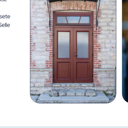
suurepärase soojapidavuse ja
välisu
nsete
vastupidavuse.
eeldab
Selle
vanade
toodet
peab o
vihma