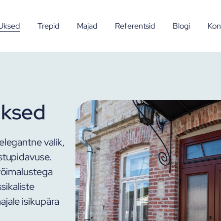
Uksed
Trepid
Majad
Referentsid
Blogi
Kon
uksed
elegantne valik,
astupidavuse.
svõimalustega
sikaliste
ajale isikupära