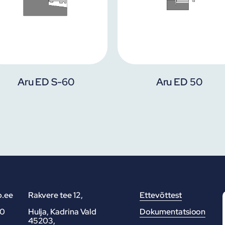
Aru ED S-60
Aru ED 50
p.ee
Rakvere tee 12,
Ettevõttest
40
Hulja, Kadrina Vald
Dokumentatsioon
45203,