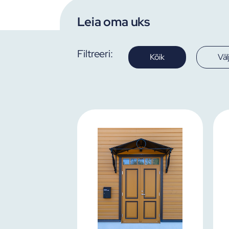
Leia oma uks
Filtreeri:
Kõik
Väl